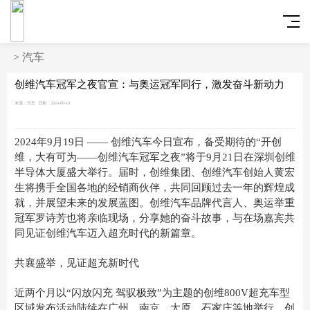
>
汽车
创维汽车冠军之夜官宣：与奥运冠军同行，激发奋斗新动力
来源：汽车
日期：2024-09-19
2024年9月19日 —— 创维汽车今日宣布，备受期待的“开创
维，大有可为——创维汽车冠军之夜”将于9月21日在深圳创维
半导体大厦盛大举行。届时，
创维集团、创维汽车创始人黄宏
生将携手全国各地的经销商伙伴，
共同回顾过去一年的辉煌成
就，并展望未来的发展蓝图。创维汽车品牌代言人、奥运举重
冠军罗诗芳也将亲临现场，分享她的奋斗故事，与在场嘉宾共
同见证创维汽车迈入超充时代的新篇章。
共襄盛举，见证超充新时代
近两个月以“闪放闪充 驾驭极致”为主题的创维800V超充车型
区域发布活动陆续在广州、南京、太原、石家庄等地举行，创