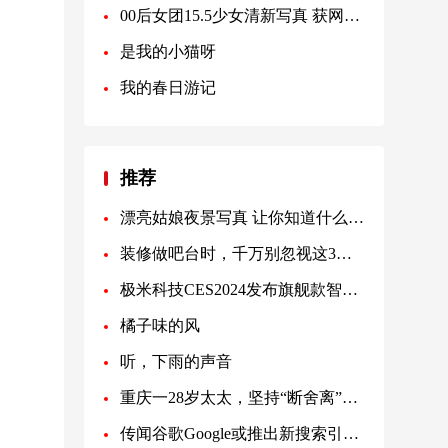
00后女团15.5少女清新写真 获网友热捧
是我的小猫呀
我的春日游记
推荐
漂亮姑娘夜景写真 让你知道什么叫养眼
装修做吧台时，千万别忽视这3大功能
极米科技CES2024发布旗舰款智能投影仪Horizon Max：亮度升级35%，年末即将上市
橘子味的风
听，下雨的声音
重庆一28岁太太，坚持“断舍离”，全屋空无一物，堪称极简教科书
传闻谷歌Google或推出新搜索引擎选项 应对反垄断压力