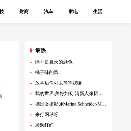
技
财商
汽车
家电
生活
最热
绿叶是夏天的颜色
橘子味的风
放学后你可以等等我嘛
我的世界,美好如初 清新人像摄影写真
首
德国女摄影师Marina Schneider-Moog 人像摄影作品
的
来打网球呀
脸颊红红