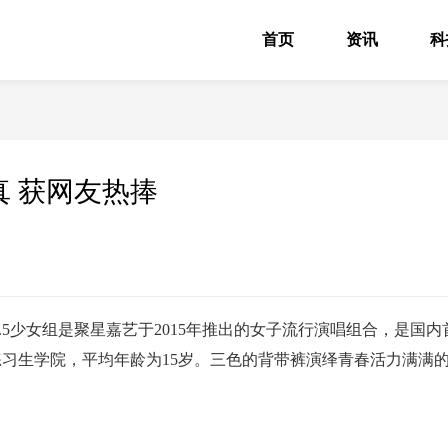
首页
资讯
科
真 获网友热捧
15.5少女组是聚星嘉艺于2015年推出的女子流行演唱组合，是国内
练习生学院，平均年龄为15岁。三色的背带裤演绎青春活力满满