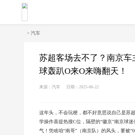
>
汽车
苏超客场去不了？南京车主
球轰趴O来O来嗨翻天！
来源：汽车
日期：2025-06-22
这年头，不会玩梗，都不好意思说自己是苏超球
学操作喜提热搜C位，隔壁的“徽京”南京球
气！凭啥咱“南哥”（南京队）的风头，要被“