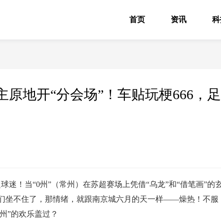
首页
资讯
科
原地开“分会场”！车贴玩梗666，足
迷！当“0州”（常州）在苏超赛场上凭借“乌龙”和“借笔画”的
迷们坐不住了，那情绪，就跟南京城六月的天一样——燥热！不服
0州”的欢乐盖过？