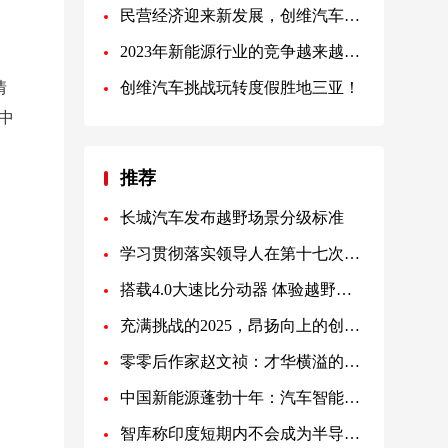
民营经济迎来新发展，创维汽车创始人黄宏生谈创业之道
2023年新能源行业的竞争越来越激烈，车企赚钱是越来越难
情
创维汽车挑战玩转度假胜地三亚！
中
推荐
长城汽车发布越野场景分级标准
学习贯彻落实领导人在第十七次集体学习时重要讲话 中华春节符号作出部署为文化强国建设作出贡献
搭载4.0大速比分动器 体验越野攀爬第一车：全新BJ40刀锋英雄版
充满挑战的2025，昂扬向上的创维汽车
零零后作家赵文祯：才华横溢的文学新星
中国新能源蓬勃十年：汽车智能化的跃迁
智库称印度短期内不会成为半导体超级大国