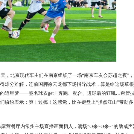
当天，北京现代车主们在南京组织了一场“南京车友会苏超之夜”，
杀得难分难解，连前国脚徐云龙都下场指导战术，算是给这场草根
的追星梦——签名球衣get！奔跑、配合、进球后的狂吼…甭管
主们纷纷表示：爽！过瘾！这感觉，比在键盘上“指点江山”带劲多
Bistro露营餐厅内常州主场直播画面切入，满场“O来~O来~”的助威声