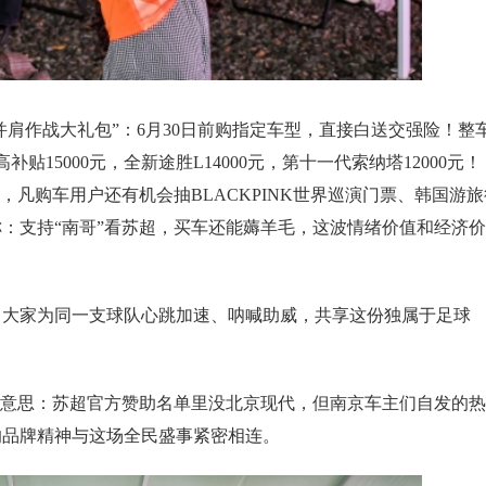
并肩作战大礼包”：6月30日前购指定车型，直接白送交强险！整
贴15000元，全新途胜L14000元，第十一代索纳塔12000元！
，凡购车用户还有机会抽BLACKPINK世界巡演门票、韩国游旅
：支持“南哥”看苏超，买车还能薅羊毛，这波情绪价值和经济价
，大家为同一支球队心跳加速、呐喊助威，共享这份独属于足球
有意思：苏超官方赞助名单里没北京现代，但南京车主们自发的热
的品牌精神与这场全民盛事紧密相连。