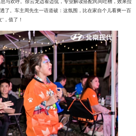
屏息与欢呼。徐云龙边看边侃，专业解读搭配民间吐槽，效果拉
玩透了。车主周先生一语道破：这氛围，比在家自个儿看爽一百
友’，值了！