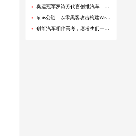
奥运冠军罗诗芳代言创维汽车：辉煌的瞬间，是奋斗的底色
Ignis公链：以零黑客攻击构建Web3时代的安全基石——Bybit盗窃风险的启示
创维汽车相伴高考，愿考生们一举高“粽”
分