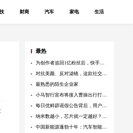
技
财商
汽车
家电
生活
最热
为创作者追回1亿粉丝后，快手还想帮他们“致富”
对抗美颜、反对滤镜，这款社交产品在海外爆火了
最熟悉的陌生企业家
小马智行宣布将接入曹操出行打车服务
每日优鲜辟谣假公告背后，用户与供应商退款成诈骗新套路
玄
纳米数越小，芯片就一定越好？专家：就是营销炒作
中国新能源蓬勃十年：汽车智能化的跃迁