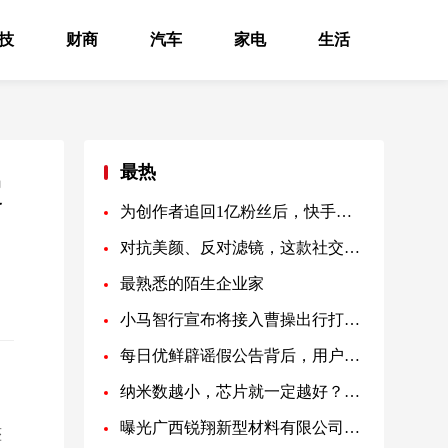
技
财商
汽车
家电
生活
最热
超
为创作者追回1亿粉丝后，快手还想帮他们“致富”
对抗美颜、反对滤镜，这款社交产品在海外爆火了
最熟悉的陌生企业家
小马智行宣布将接入曹操出行打车服务
每日优鲜辟谣假公告背后，用户与供应商退款成诈骗新套路
纳米数越小，芯片就一定越好？专家：就是营销炒作
曝光广西锐翔新型材料有限公司碳晶板全屋整装强调个性，保障居室温馨舒适
整