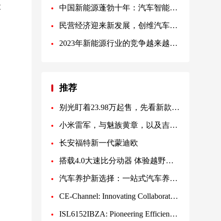
车
中国新能源蓬勃十年：汽车智能化的跃迁
民营经济迎来新发展，创维汽车创始人黄宏生谈创业之道
2023年新能源行业的竞争越来越激烈，车企赚钱是越来越难
推荐
别光盯着23.98万起售，先看新款腾势N7都升级了啥？
小米雷军，与魅族黄章，以及吉利李书福之间的“恩怨情仇”
长安福特新一代蒙迪欧
搭载4.0大速比分动器 体验越野攀爬第一车：全新BJ40刀锋英雄版
汽车养护新选择：一站式汽车养护维护用品平台
CE-Channel: Innovating Collaboration for Shared Success with Chinese Enterprises
ISL6152IBZA: Pioneering Efficiency and Reliability in Power Supply Solutions | ChipsX