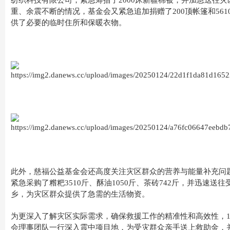
纺织科技有限公司，紧急筹措了2000床新疆棉被，并加急送往
重、余震不断的情况，基金会又紧急追加捐赠了200顶帐篷和56
供了必要的临时住所和保暖衣物。
此外，慈福公益基金会还高度关注灾区群众的营养与能量补充问题
紧急采购了糌粑3510斤、酥油1050斤、茶砖742斤，并迅速送
乡，为灾区群众提供了急需的生活物资。
为更深入了解灾区实际需求，确保救援工作的精准性和高效性，1
会理事团队一行深入震中项目地，为受灾群众亲手送上救助金，